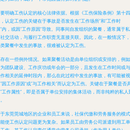
需要明确工伤认定的核心法律依据。根据《工伤保险条例》第十
，认定工伤的关键在于事故是否发生在“工作场所”和“工作时
”内，或因“工作原因”导致。同事间自发组织的聚餐，通常属于私
人社交活动，与履行工作职责无直接关联。因此，在一般情况下
此类聚餐中发生的事故，很难被认定为工伤。
也存在一些例外情况。如果聚餐活动是由单位组织或安排的，例
作为团队建设、工作庆功或年会的一部分，且发生在工作时间或
工作相关的延伸时段内，那么在此过程中发生的事故，有可能被
“因工作原因”或“与工作相关”而认定为工伤。关键在于聚餐是否
有“工作属性”，即是否属于单位安排的集体活动，而非纯粹的私人
会。
对于东莞莞城地区的企业和员工来说，社保代缴和劳务服务的模
可能使工伤认定问题更为复杂。如果员工由劳务公司派遣到用工