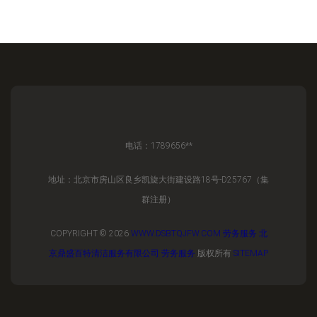
电话：1789656**
地址：北京市房山区良乡凯旋大街建设路18号-D25767（集
群注册）
COPYRIGHT © 2026
WWW.DSBTQJFW.COM
劳务服务
北
京鼎盛百特清洁服务有限公司
劳务服务
版权所有
SITEMAP