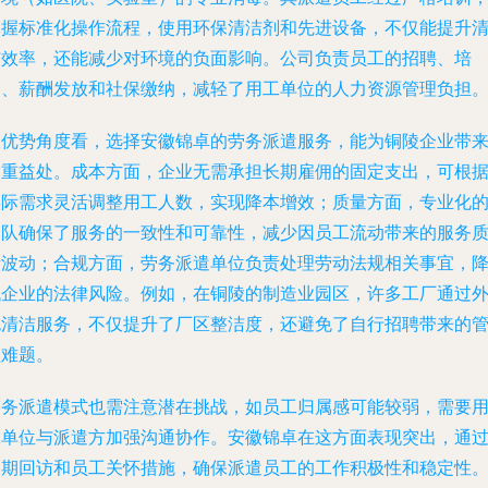
掌握标准化操作流程，使用环保清洁剂和先进设备，不仅能提升
洁效率，还能减少对环境的负面影响。公司负责员工的招聘、培
训、薪酬发放和社保缴纳，减轻了用工单位的人力资源管理负担
从优势角度看，选择安徽锦卓的劳务派遣服务，能为铜陵企业带
多重益处。成本方面，企业无需承担长期雇佣的固定支出，可根
实际需求灵活调整用工人数，实现降本增效；质量方面，专业化
团队确保了服务的一致性和可靠性，减少因员工流动带来的服务
量波动；合规方面，劳务派遣单位负责处理劳动法规相关事宜，
低企业的法律风险。例如，在铜陵的制造业园区，许多工厂通过
包清洁服务，不仅提升了厂区整洁度，还避免了自行招聘带来的
理难题。
劳务派遣模式也需注意潜在挑战，如员工归属感可能较弱，需要
工单位与派遣方加强沟通协作。安徽锦卓在这方面表现突出，通
定期回访和员工关怀措施，确保派遣员工的工作积极性和稳定性