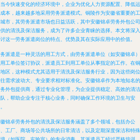
在当今快速变化的经济环境中，企业为优化人力资源配置、降低
营成本，越来越多地采用劳务派遣模式。铜陵作为安徽省重要的
业城市，其劳务派遣市场也日益活跃，其中安徽锦卓劳务外包公
提供的清洗及保洁服务，成为了许多企业青睐的选择。本文将深
探讨这一劳务派遣岗位的特点、优势及其在实际应用中的价值。
劳务派遣是一种灵活的用工方式，由劳务派遣单位（如安徽锦卓
与用工单位签订协议，派遣员工到用工单位从事指定的工作。在
陵地区，这种模式尤其适用于清洗及保洁服务行业，因为这些岗
往往需求波动大、专业要求相对标准化。安徽锦卓作为本地知名
劳务外包提供商，通过专业化管理，为企业提供稳定、高效的清
团队，帮助企业专注于核心业务，同时确保工作环境的卫生与安
全。
安徽锦卓劳务外包的清洗及保洁服务涵盖了多个领域，包括办公
楼、工厂、商场等公共场所的日常清洁，以及定期深度保洁和特
环境（如医院、实验室）的专业消毒。其派遣员工经过严格培训