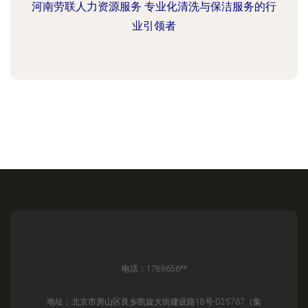
河南劳联人力资源服务 专业化清洗与保洁服务的行
业引领者
电话：1789656**
地址：北京市房山区良乡凯旋大街建设路18号-D25767（集