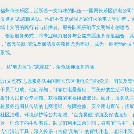
在福州市长乐区，活跃着一支特殊的队伍——国网长乐区供电公司“
力义点亮”志愿服务队。他们不仅是保障万家灯火的电力守护者，
是城市文明的践行者与传播者。服务队积极响应文明城市创建号
召，创新服务形式，将专业电力服务与公益志愿服务深度融合，
中，“点亮吴航”清洗及保洁服务项目尤为亮眼，成为一道流动的文
风景线。
、 从“电力蓝”到“志愿红”，角色延伸服务内涵
“电力义点亮”志愿服务队由国网长乐区供电公司的党员、团员及青
骨干员工组成。他们深知，可靠供电是基础，而美好的生活环境
是提升人民群众幸福感、获得感的重要组成部分。因此，服务队
动将服务范围从传统的电网运维、故障抢修、安全用电宣传，拓
至社区治理、环境保护等公共领域。“点亮吴航”清洗及保洁服务，
是这一理念下的生动实践。队员们利用工余时间，身着“红马甲”，
带专业清洁工具，深入长乐（古称“吴航”）的背街小巷、老旧小区