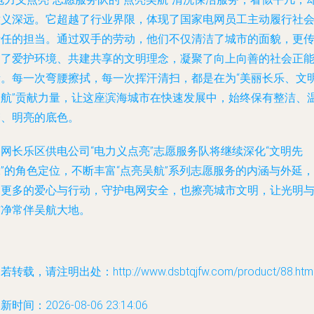
意义深远。它超越了行业界限，体现了国家电网员工主动履行社
责任的担当。通过双手的劳动，他们不仅清洁了城市的面貌，更
递了爱护环境、共建共享的文明理念，凝聚了向上向善的社会正
量。每一次弯腰擦拭，每一次挥汗清扫，都是在为“美丽长乐、文
吴航”贡献力量，让这座滨海城市在快速发展中，始终保有整洁、
馨、明亮的底色。
网长乐区供电公司“电力义点亮”志愿服务队将继续深化“文明先
”的角色定位，不断丰富“点亮吴航”系列志愿服务的内涵与外延，
用更多的爱心与行动，守护电网安全，也擦亮城市文明，让光明
洁净常伴吴航大地。
若转载，请注明出处：http://www.dsbtqjfw.com/product/88.htm
新时间：2026-08-06 23:14:06