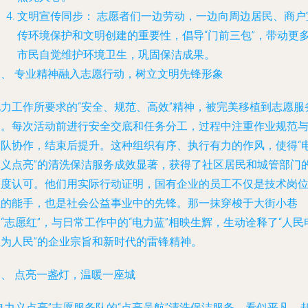
文明宣传同步：
志愿者们一边劳动，一边向周边居民、商户
传环境保护和文明创建的重要性，倡导“门前三包”，带动更
市民自觉维护环境卫生，巩固保洁成果。
三、 专业精神融入志愿行动，树立文明先锋形象
电力工作所要求的“安全、规范、高效”精神，被完美移植到志愿服
中。每次活动前进行安全交底和任务分工，过程中注重作业规范
团队协作，结束后提升。这种组织有序、执行有力的作风，使得“
力义点亮”的清洗保洁服务成效显著，获得了社区居民和城管部门
高度认可。他们用实际行动证明，国有企业的员工不仅是技术岗
上的能手，也是社会公益事业中的先锋。那一抹穿梭于大街小巷
“志愿红”，与日常工作中的“电力蓝”相映生辉，生动诠释了“人民
业为人民”的企业宗旨和新时代的雷锋精神。
四、 点亮一盏灯，温暖一座城
电力义点亮”志愿服务队的“点亮吴航”清洗保洁服务，看似平凡，