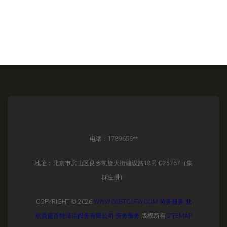
电话：1789656**
地址：北京市房山区良乡凯旋大街建设路18号-D25767（集
群注册）
COPYRIGHT © 2026
WWW.DSBTQJFW.COM
劳务服务
北
京鼎盛百特清洁服务有限公司
劳务服务
版权所有
SITEMAP