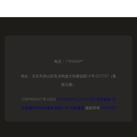
电话：1789656**
地址：北京市房山区良乡凯旋大街建设路18号-D25767（集
群注册）
COPYRIGHT © 2026
WWW.DSBTQJFW.COM
劳务服务
北
京鼎盛百特清洁服务有限公司
劳务服务
版权所有
SITEMAP