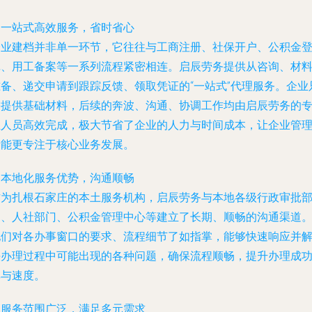
. 一站式高效服务，省时省心
企业建档并非单一环节，它往往与工商注册、社保开户、公积金
记、用工备案等一系列流程紧密相连。启辰劳务提供从咨询、材
准备、递交申请到跟踪反馈、领取凭证的“一站式”代理服务。企业
需提供基础材料，后续的奔波、沟通、协调工作均由启辰劳务的
业人员高效完成，极大节省了企业的人力与时间成本，让企业管
者能更专注于核心业务发展。
. 本地化服务优势，沟通顺畅
作为扎根石家庄的本土服务机构，启辰劳务与本地各级行政审批
门、人社部门、公积金管理中心等建立了长期、顺畅的沟通渠道
他们对各办事窗口的要求、流程细节了如指掌，能够快速响应并
决办理过程中可能出现的各种问题，确保流程顺畅，提升办理成
率与速度。
. 服务范围广泛，满足多元需求